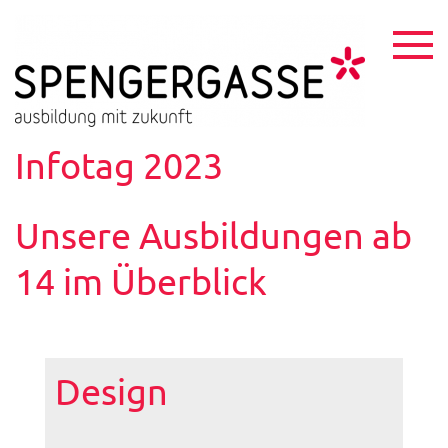
Skip
to
content
HTL
ausbildu
mit
Spen
zukunft
Infotag 2023
Unsere Ausbildungen ab
14 im Überblick
Design