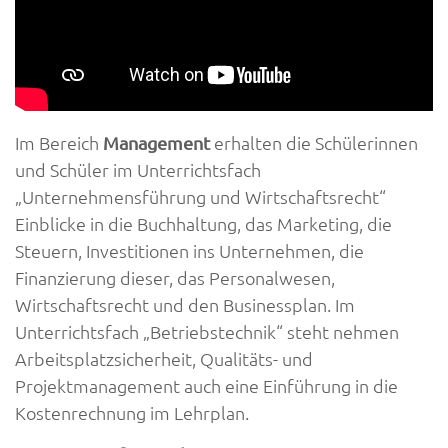
Im Bereich
erhalten die Schülerinnen
Management
und Schüler im Unterrichtsfach
„Unternehmensführung und Wirtschaftsrecht“
Einblicke in die Buchhaltung, das Marketing, die
Steuern, Investitionen ins Unternehmen, die
Finanzierung dieser, das Personalwesen,
Wirtschaftsrecht und den Businessplan. Im
Unterrichtsfach „Betriebstechnik“ steht nehmen
Arbeitsplatzsicherheit, Qualitäts- und
Projektmanagement auch eine Einführung in die
Kostenrechnung im Lehrplan.