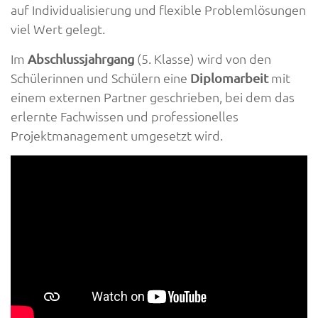
auf Individualisierung und flexible Problemlösungen
viel Wert gelegt.
Im
(5. Klasse) wird von den
Abschlussjahrgang
Schülerinnen und Schülern eine
mit
Diplomarbeit
einem externen Partner geschrieben, bei dem das
erlernte Fachwissen und professionelles
Projektmanagement umgesetzt wird.