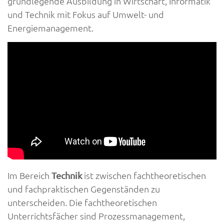
grundlegende Ausbildung in Wirtschaft, Informatik
und Technik mit Fokus auf Umwelt- und
Energiemanagement.
Im Bereich
ist zwischen fachtheoretischen
Technik
und fachpraktischen Gegenständen zu
unterscheiden. Die fachtheoretischen
Unterrichtsfächer sind Prozessmanagement,