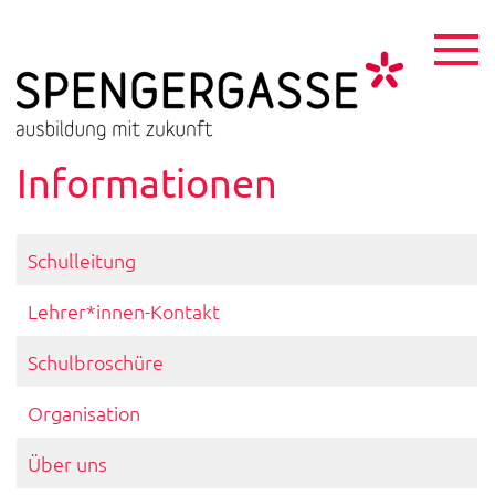
Skip
to
content
HTL
ausbildu
mit
Spen
zukunft
Informationen
Schulleitung
Lehrer*innen-Kontakt
Schulbroschüre
Organisation
Über uns