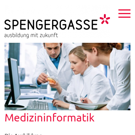
Skip
to
content
HTL
ausbildu
mit
Spen
zukunft
Medizininformatik