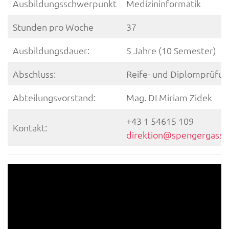
Ausbildungsschwerpunkt
Medizininformatik
Stunden pro Woche
37
Ausbildungsdauer:
5 Jahre (10 Semester)
Abschluss:
Reife- und Diplomprüfu
Abteilungsvorstand:
Mag. DI Miriam Zidek
+43 1 54615 109
Kontakt:
direktion@spengergasse