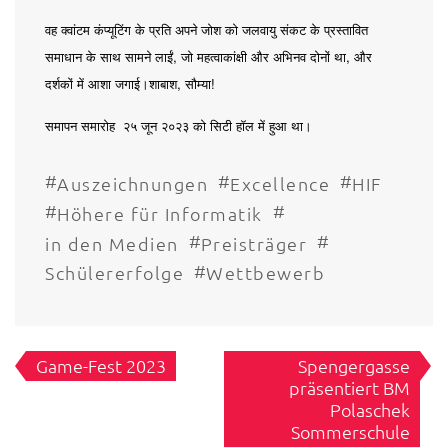
वह
क्वांटम
कंप्यूटिंग
के
प्रति
अपने
जोश
को
जलवायु
संकट
के
प्रस्तावित
,
,
समाधान
के
साथ
सामने
लाईं
जो
महत्वाकांक्षी
और
अभिनव
दोनों
था
और
,
!
दर्शकों
में
आशा
जगाई।शाबाश
सौम्या
समापन
समारोह
२५
जून
२०२३
को
सिटी
हॉल
में
हुआ
था।
#
#
#
Auszeichnungen
Excellence
HIF
#
#
Höhere für Informatik
#
#
in den Medien
Preisträger
#
Schülererfolge
Wettbewerb
Beitragsnavigation
Game-Fest 2023
Spengergasse
präsentiert BM
Polaschek
Sommerschule