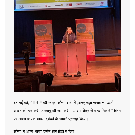
, 4EHIF
„
:
३१
मई
को
की
छात्रा
सौम्या
राठी
ने
अनसुलझा
समाधान
ऊर्जा
,
–
!“
संकट
को
हल
करें
जलवायु
की
रक्षा
करें
आराम
क्षेत्र
से
बाहर
निकलें
विषय
पर
अपना
प्रेरक
भाषण
दर्शकों
के
सामने
प्रस्तुत
किया।
.
सौम्या
ने
अपना
भाषण
जर्मन
और
हिंदी
में
दिया