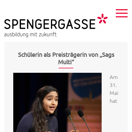
Skip
to
content
HTL
ausbildu
mit
Spen
zukunft
Schülerin als Preisträgerin von „Sags
Multi“
Am
31.
Mai
hat