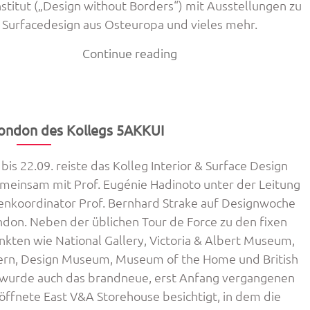
nstitut („Design without Borders“) mit Ausstellungen zu
Surfacedesign aus Osteuropa und vieles mehr.
„Interior
Continue reading
&
Surfacedesign
bei
der
ondon des Kollegs 5AKKUI
Vienna
Design
bis 22.09. reiste das Kolleg Interior & Surface Design
Week“
meinsam mit Prof. Eugénie Hadinoto unter der Leitung
enkoordinator Prof. Bernhard Strake auf Designwoche
ndon. Neben der üblichen Tour de Force zu den fixen
kten wie National Gallery, Victoria & Albert Museum,
rn, Design Museum, Museum of the Home und British
urde auch das brandneue, erst Anfang vergangenen
röffnete East V&A Storehouse besichtigt, in dem die