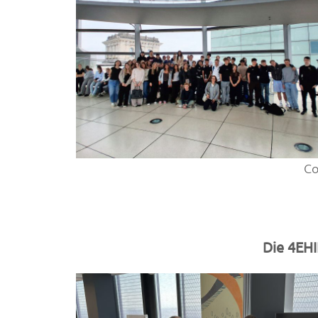
Co
Die 4EHI