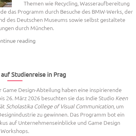
Themen wie Recycling, Wasseraufbereitung
wurde das Programm durch Besuche des BMW-Werks, der
 und des Deutschen Museums sowie selbst gestaltete
ungen durch München.
„Umwelttechnik
ntinue reading
live
–
Exkursion
zur
auf Studienreise in Prag
IFAT
2026
r Game Design-Abteilung haben eine inspirierende
nach
bis 26. März 2026 besuchten sie das Indie Studio
Keen
München“
tät
Scholastika College of Visual Communication
, um
 Designindustrie zu gewinnen. Das Programm bot ein
okus auf Unternehmenseinblicke und Game Design
Workshops.