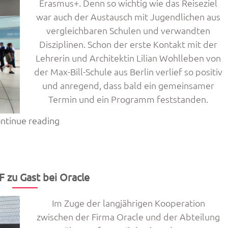
Erasmus+. Denn so wichtig wie das Reiseziel
war auch der Austausch mit Jugendlichen aus
vergleichbaren Schulen und verwandten
Disziplinen. Schon der erste Kontakt mit der
Lehrerin und Architektin Lilian Wohlleben von
der Max-Bill-Schule aus Berlin verlief so positiv
und anregend, dass bald ein gemeinsamer
Termin und ein Programm feststanden.
„Tachchen!
ntinue reading
Die
designaffine
3AHKUI
unterwegs
F zu Gast bei Oracle
in
Berlin
Im Zuge der langjährigen Kooperation
und
zwischen der Firma Oracle und der Abteilung