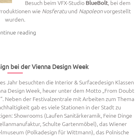
Besuch beim VFX-Studio
, bei dem
BlueBolt
 Produktionen wie
Nosferatu
und
Napoleon
vorgestellt
wurden.
„Besuch
ntinue reading
bei
Animations-
und
VFX-
sign bei der Vienna Design Week
Studios
in
es Jahr besuchten die Interior & Surfacedesign Klassen
London“
nna Design Week, heuer unter dem Motto „From Doubt
“. Neben der Festivalzentrale mit Arbeiten zum Thema
chhaltigkeit gab es viele Stationen in der Stadt zu
tigen: Showrooms (Laufen Sanitärkeramik, Feine Dinge
ellanmanufaktur, Schulte Gartenmöbel), das Wiener
museum (Polkadesign für Wittmann), das Polnische