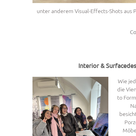
unter anderem Visual-Effects-Shots aus
Co
Interior & Surfacede
Wie jed
die Vie
to Form
Na
besich
Porz
Möbel