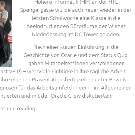
Dessau“
Höhere Informatik (HIF) an der HTL
Spengergasse wurde auch heuer wieder in der
letzten Schulwoche eine Klasse in die
beeindruckenden Büroräume der Wiener
Niederlassung im DC Tower geladen.
Nach einer kurzen Einführung in die
Geschichte von Oracle und dem Status Quo,
gaben Mitarbeiter*innen verschiedener
 VP (!) – wertvolle Einblicke in ihre tägliche Arbeit.
ihre eigenen Präsentationsfertigkeiten unter Beweis
ognosen für das Arbeitsumfeld in der IT im Allgemeinen
ntierten und mit der Oracle-Crew diskutierten.
„Die
ntinue reading
4EHIF
zu
Gast