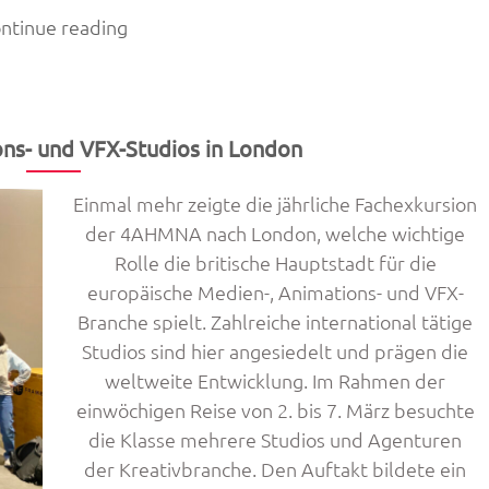
„Game
ntinue reading
Design
auf
Studienreise
in
ons- und VFX-Studios in London
Prag“
Einmal mehr zeigte die jährliche Fachexkursion
der 4AHMNA nach London, welche wichtige
Rolle die britische Hauptstadt für die
europäische Medien-, Animations- und VFX-
Branche spielt. Zahlreiche international tätige
Studios sind hier angesiedelt und prägen die
weltweite Entwicklung. Im Rahmen der
einwöchigen Reise von 2. bis 7. März besuchte
die Klasse mehrere Studios und Agenturen
der Kreativbranche. Den Auftakt bildete ein