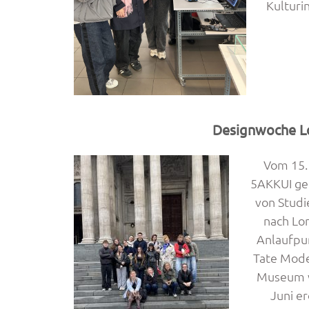
Kulturi
Designwoche L
Vom 15. 
5AKKUI ge
von Studi
nach Lo
Anlaufpun
Tate Mode
Museum w
Juni e