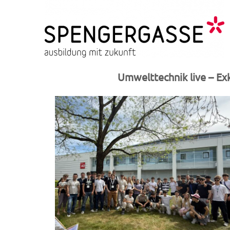
Skip
to
content
HTL Spengergasse
ausbildung mit zukunft
Umwelttechnik live – Ex