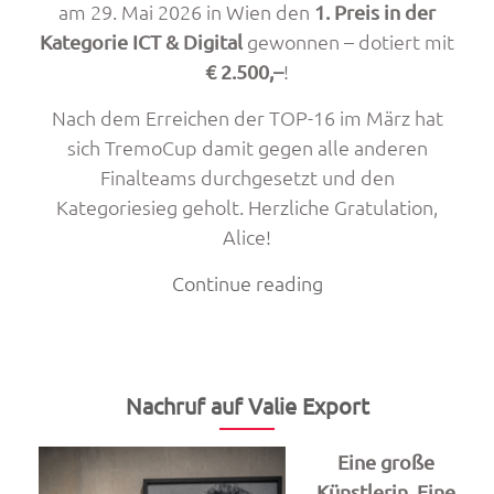
am 29. Mai 2026 in Wien den
1. Preis in der
gewonnen – dotiert mit
Kategorie ICT & Digital
!
€ 2.500,–
Nach dem Erreichen der TOP-16 im März hat
sich TremoCup damit gegen alle anderen
Finalteams durchgesetzt und den
Kategoriesieg geholt. Herzliche Gratulation,
Alice!
„TremoCup
Continue reading
gewinnt
Jugend
Innovativ
–
Nachruf auf Valie Export
und
fährt
Eine große
nach
Künstlerin. Eine