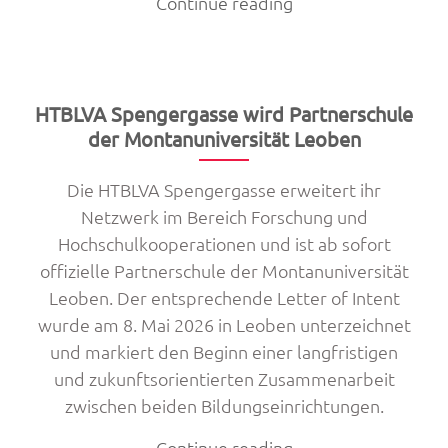
„Umwelttechnik
Continue reading
live
–
Exkursion
zur
HTBLVA Spengergasse wird Partnerschule
IFAT
der Montanuniversität Leoben
2026
Die HTBLVA Spengergasse erweitert ihr
nach
Netzwerk im Bereich Forschung und
München“
Hochschulkooperationen und ist ab sofort
offizielle Partnerschule der Montanuniversität
Leoben. Der entsprechende Letter of Intent
wurde am 8. Mai 2026 in Leoben unterzeichnet
und markiert den Beginn einer langfristigen
und zukunftsorientierten Zusammenarbeit
zwischen beiden Bildungseinrichtungen.
„HTBLVA
Continue reading