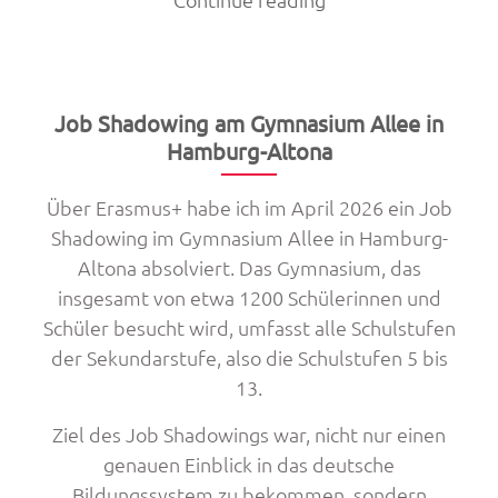
Spengergasse
wird
Partnerschule
der
Job Shadowing am Gymnasium Allee in
Montanuniversität
Hamburg-Altona
Leoben“
Über Erasmus+ habe ich im April 2026 ein Job
Shadowing im Gymnasium Allee in Hamburg-
Altona absolviert. Das Gymnasium, das
insgesamt von etwa 1200 Schülerinnen und
Schüler besucht wird, umfasst alle Schulstufen
der Sekundarstufe, also die Schulstufen 5 bis
13.
Ziel des Job Shadowings war, nicht nur einen
genauen Einblick in das deutsche
Bildungssystem zu bekommen, sondern