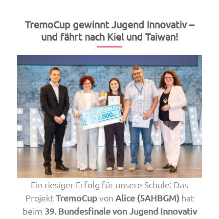
beim
Bundesfinale
TremoCup gewinnt Jugend Innovativ –
der
und fährt nach Kiel und Taiwan!
Schoolgames
2026“
Ein riesiger Erfolg für unsere Schule: Das
Projekt
von
hat
TremoCup
Alice (5AHBGM)
beim
39. Bundesfinale von Jugend Innovativ