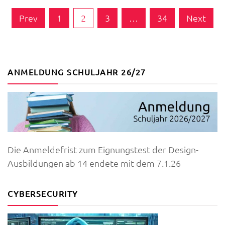
Fluch“
Seitennummerierung
Prev
1
2
3
…
34
Next
der
Beiträge
ANMELDUNG SCHULJAHR 26/27
Die Anmeldefrist zum Eignungstest der Design-
Ausbildungen ab 14 endete mit dem 7.1.26
CYBERSECURITY