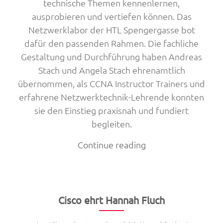
technische Themen kennenlernen,
ausprobieren und vertiefen können. Das
Netzwerklabor der HTL Spengergasse bot
dafür den passenden Rahmen. Die fachliche
Gestaltung und Durchführung haben Andreas
Stach und Angela Stach ehrenamtlich
übernommen, als CCNA Instructor Trainers und
erfahrene Netzwerktechnik-Lehrende konnten
sie den Einstieg praxisnah und fundiert
begleiten.
„Shecurity
Continue reading
im
Netzwerklabor
der
HTL
Cisco ehrt Hannah Fluch
Spengergasse“