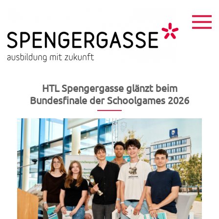
Skip
to
content
HTL
ausbildu
mit
Spen
zukunft
HTL Spengergasse glänzt beim
Bundesfinale der Schoolgames 2026