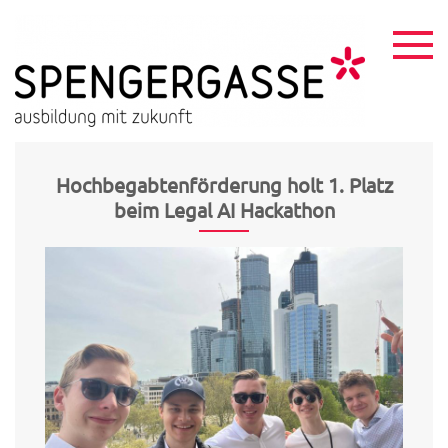
Skip
to
content
HTL
ausbildu
mit
Spen
zukunft
Hochbegabtenförderung holt 1. Platz
beim Legal AI Hackathon