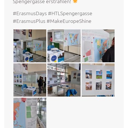
Spengergasse erstrahlen!
#ErasmusDays #HTLSpengergasse
#ErasmusPlus #MakeEuropeShine