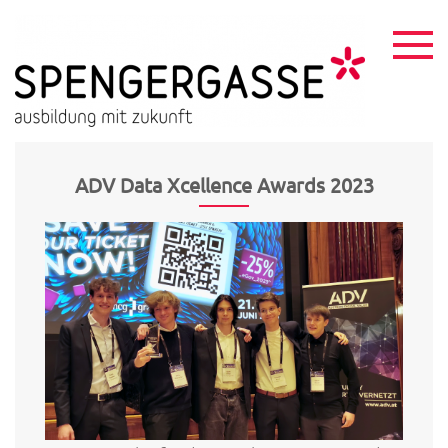
Skip
to
content
HTL
ausbildu
mit
Spen
zukunft
ADV Data Xcellence Awards 2023