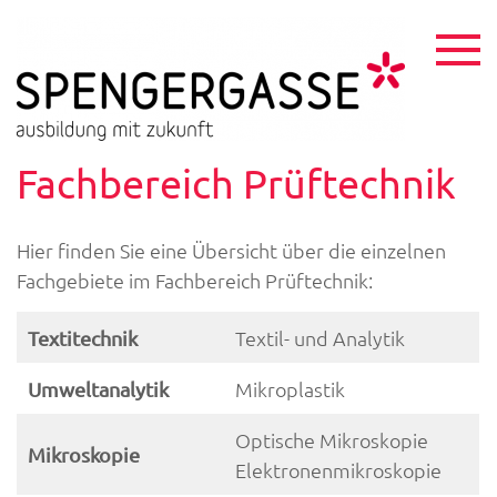
Skip
to
content
HTL
ausbildu
mit
Spen
zukunft
Fachbereich Prüftechnik
Hier finden Sie eine Übersicht über die einzelnen
Fachgebiete im Fachbereich Prüftechnik:
Textil- und Analytik
Textitechnik
Mikroplastik
Umweltanalytik
Optische Mikroskopie
Mikroskopie
Elektronenmikroskopie