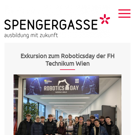
Skip
to
content
HTL
ausbildu
mit
Spen
zukunft
Exkursion zum Roboticsday der FH
Technikum Wien