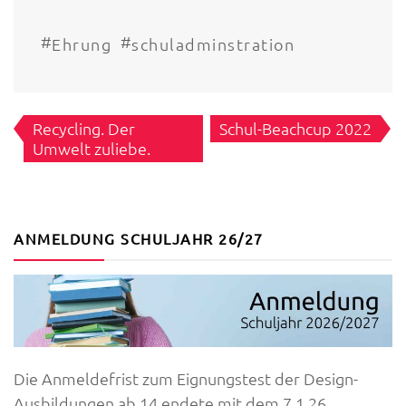
#
#
Ehrung
schuladminstration
Beitragsnavigation
Recycling. Der
Schul-Beachcup 2022
Umwelt zuliebe.
ANMELDUNG SCHULJAHR 26/27
Die Anmeldefrist zum Eignungstest der Design-
Ausbildungen ab 14 endete mit dem 7.1.26