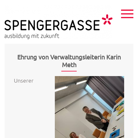
Skip
to
content
HTL
ausbildu
mit
Spen
zukunft
Ehrung von Verwaltungsleiterin Karin
Meth
Unserer