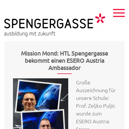
Skip
to
content
HTL
ausbildu
mit
Spen
zukunft
Mission Mond: HTL Spengergasse
bekommt einen ESERO Austria
Ambassador
Große
Auszeichnung für
unsere Schule:
Prof. Zeljko Puljic
wurde zum
ESERO Austria
Space