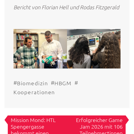
Bericht von Florian Hell und Rodas Fitzgerald
#
#
#
Biomedizin
HBGM
Kooperationen
Beitragsnavigation
Mission Mond: HTL
Erfolgreicher Game
Spengergasse
Jam 2026 mit 106
bekommt einen
Teilnehmer*innen