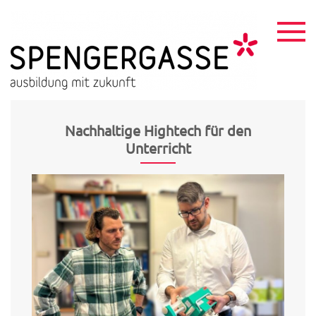
Skip
to
content
HTL
ausbildu
mit
Spen
zukunft
Nachhaltige Hightech für den
Unterricht