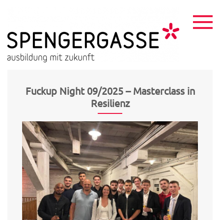
Skip
to
content
HTL
ausbildu
mit
Spen
zukunft
Fuckup Night 09/2025 – Masterclass in
Resilienz