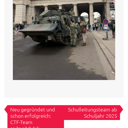
Beitragsnavigation
Neu gegründet und
Schulleitungsteam ab
schon erfolgreich:
Schuljahr 2025
CTF-Team