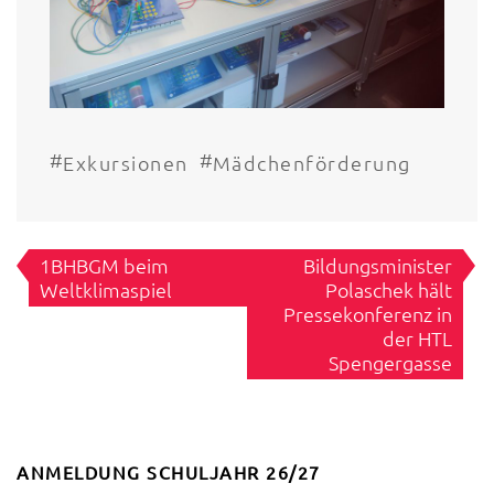
#
#
Exkursionen
Mädchenförderung
Beitragsnavigation
1BHBGM beim
Bildungsminister
Weltklimaspiel
Polaschek hält
Pressekonferenz in
der HTL
Spengergasse
ANMELDUNG SCHULJAHR 26/27