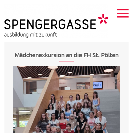
Skip
to
content
HTL
ausbildu
mit
Spen
zukunft
Mädchenexkursion an die FH St. Pölten